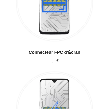
Connecteur FPC d’Écran
–,– €