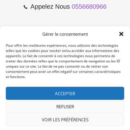
Appelez Nous
0556680966
Gérer le consentement
2 Cours de l'Yser 33800
Bordeaux
Pour offrir les meilleures expériences, nous utilisons des technologies
telles que les cookies pour stocker et/ou accéder aux informations des
appareils. Le fait de consentir à ces technologies nous permettra de
Lun-Samedi: 10:00 -19:00
traiter des données telles que le comportement de navigation ou les ID
Non Stop
uniques sur ce site. Le fait de ne pas consentir ou de retirer son
consentement peut avoir un effet négatif sur certaines caractéristiques
et fonctions.
contact@re-konekt.fr
/
/
ACCEPTER
REFUSER
VOIR LES PRÉFÉRENCES
© 2024 RE KONEKT. All Rights Reserved.