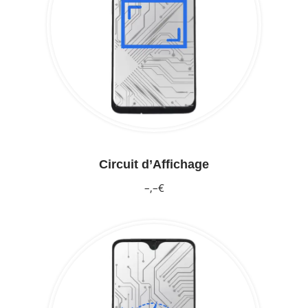
Circuit d’Affichage
–,–€