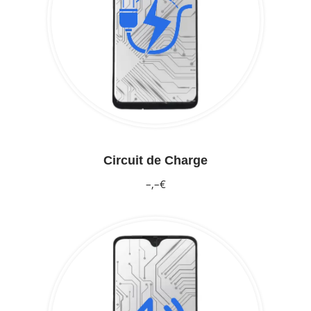
Circuit de Charge
–,–€