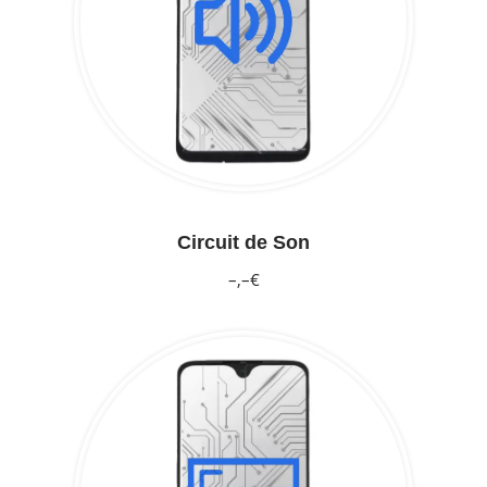
Circuit de Son
–,–€