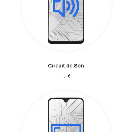
Circuit de Son
–,–€