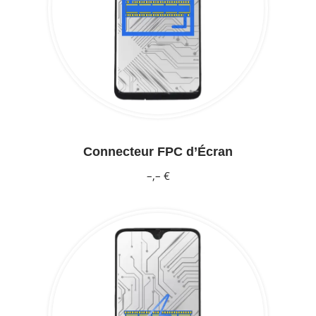
Connecteur FPC d’Écran
–,– €