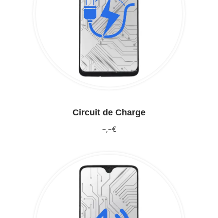
Circuit de Charge
–,–€