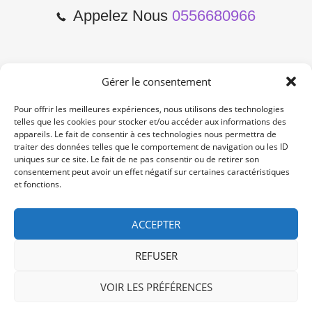
Appelez Nous
0556680966
Gérer le consentement
2 Cours de l'Yser 33800
Bordeaux
Pour offrir les meilleures expériences, nous utilisons des technologies
telles que les cookies pour stocker et/ou accéder aux informations des
appareils. Le fait de consentir à ces technologies nous permettra de
Lun-Samedi: 10:00 -19:00
traiter des données telles que le comportement de navigation ou les ID
Non Stop
uniques sur ce site. Le fait de ne pas consentir ou de retirer son
consentement peut avoir un effet négatif sur certaines caractéristiques
et fonctions.
contact@re-konekt.fr
/
/
ACCEPTER
REFUSER
VOIR LES PRÉFÉRENCES
© 2024 RE KONEKT. All Rights Reserved.