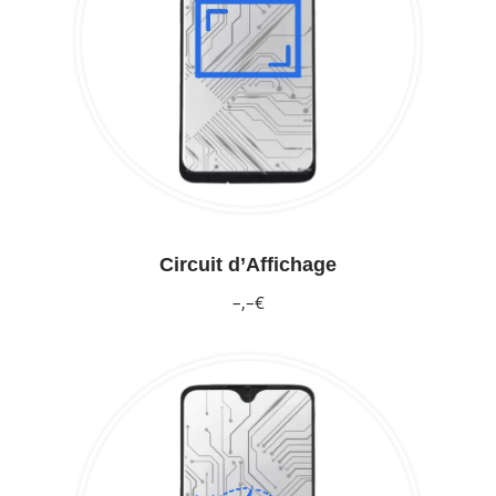
Circuit d’Affichage
–,–€