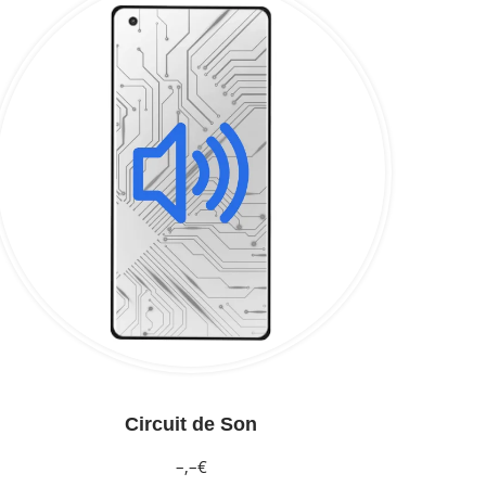
Circuit de Son
–,–€