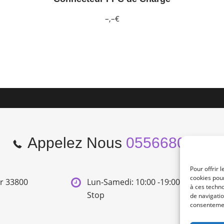
–,–€
Appelez Nous
0556680966
Pour offrir 
cookies pour
er 33800
Lun-Samedi: 10:00 -19:00 Non
à ces techn
Stop
de navigatio
consentement