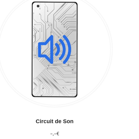
Circuit de Son
–,–€