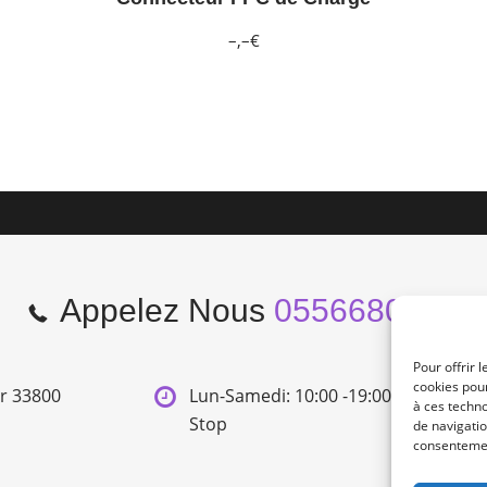
–,–€
Appelez Nous
0556680966
Pour offrir 
cookies pour
er 33800
Lun-Samedi: 10:00 -19:00 Non
à ces techn
Stop
de navigatio
consentement