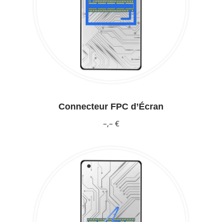
Connecteur FPC d’Écran
–,– €