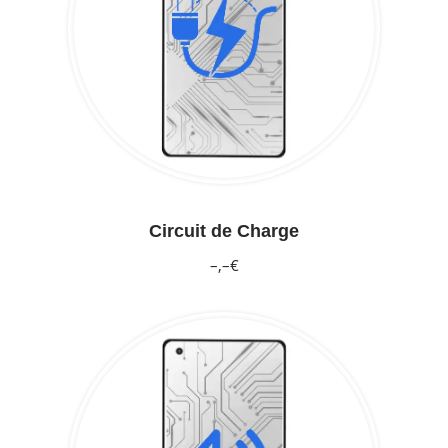
Circuit de Charge
–,–€