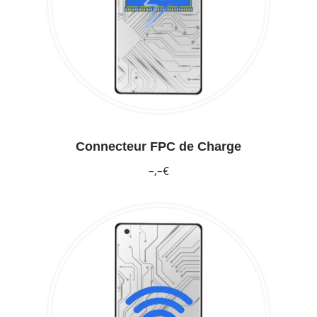
Connecteur FPC de Charge
–,–€