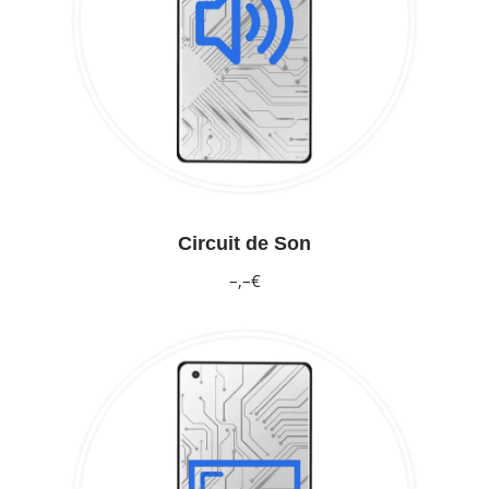
Circuit de Son
–,–€