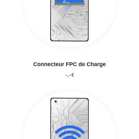
Connecteur FPC de Charge
–,–€