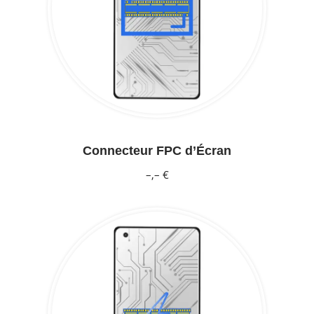
Connecteur FPC d’Écran
–,– €