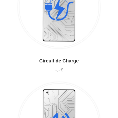
Circuit de Charge
–,–€