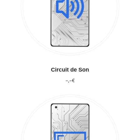
Circuit de Son
–,–€