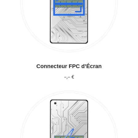
Connecteur FPC d’Écran
–,– €