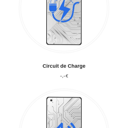
Circuit de Charge
–,–€