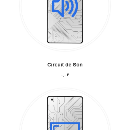
Circuit de Son
–,–€