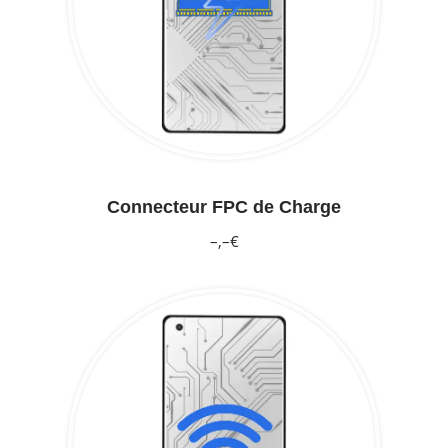
Connecteur FPC de Charge
–,–€