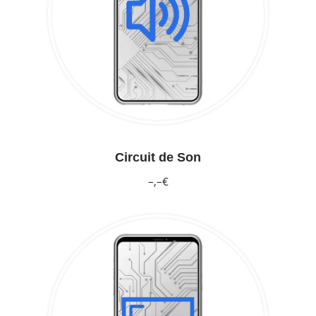
Circuit de Son
–,–€