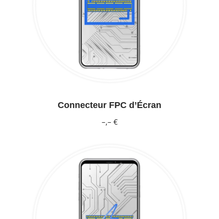
Connecteur FPC d’Écran
–,– €