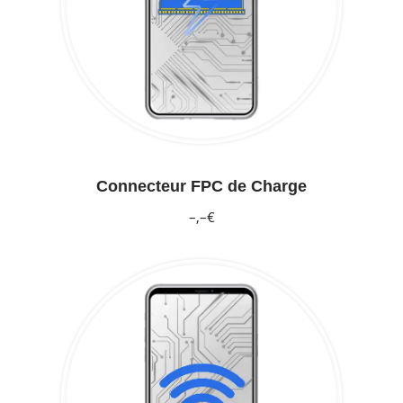
Connecteur FPC de Charge
–,–€