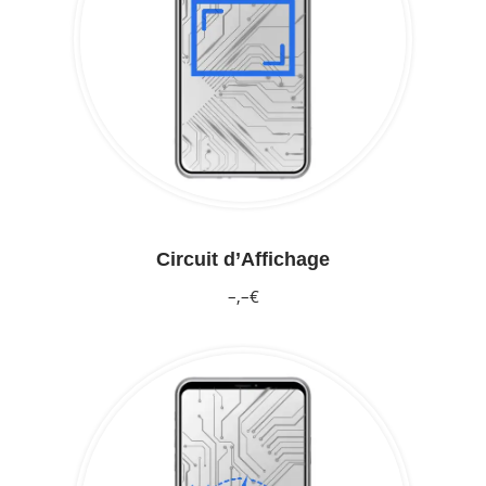
Circuit d’Affichage
–,–€