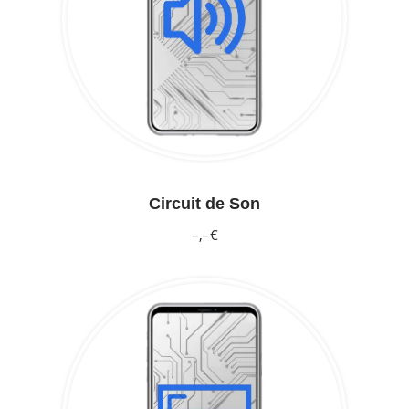
Circuit de Son
–,–€