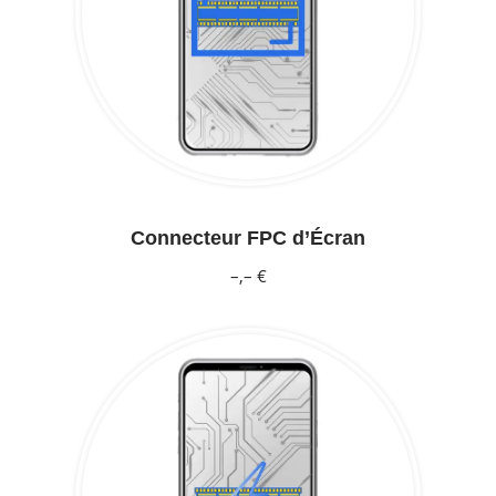
Connecteur FPC d’Écran
–,– €