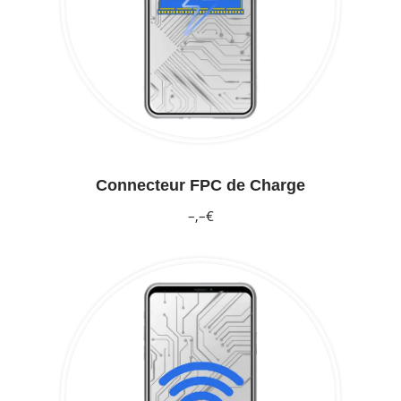
Connecteur FPC de Charge
–,–€