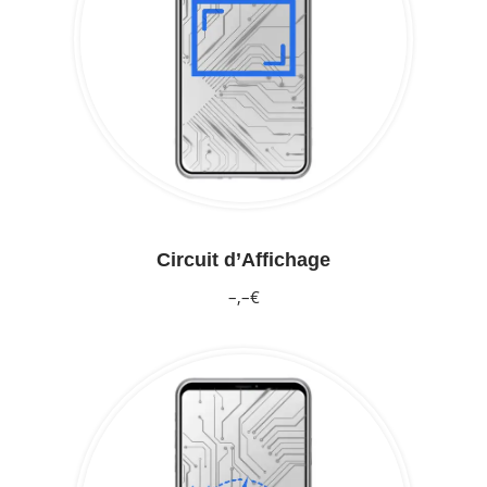
Circuit d’Affichage
–,–€