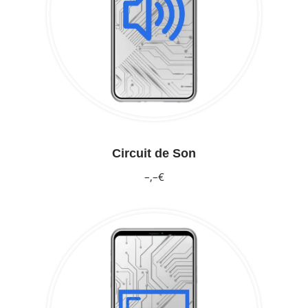
Circuit de Son
–,–€