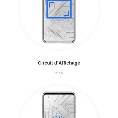
Circuit d’Affichage
–,–€