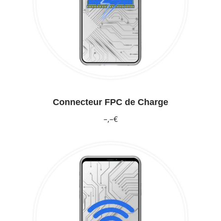
Connecteur FPC de Charge
–,–€