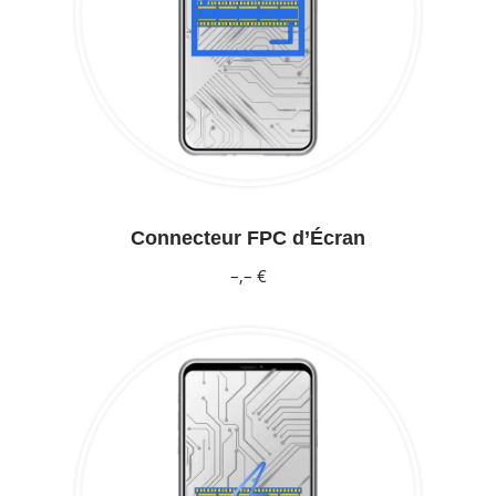
Connecteur FPC d’Écran
–,– €