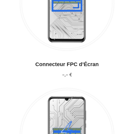
Connecteur FPC d’Écran
–,– €