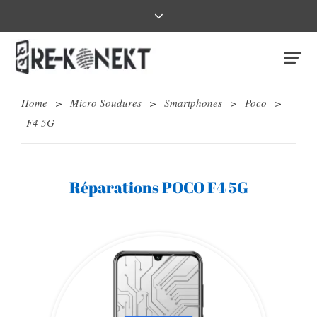
Home
>
Micro Soudures
>
Smartphones
>
Poco
>
F4 5G
Réparations POCO F4 5G