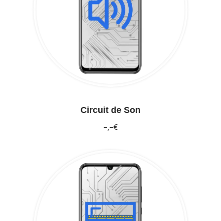
Circuit de Son
–,–€