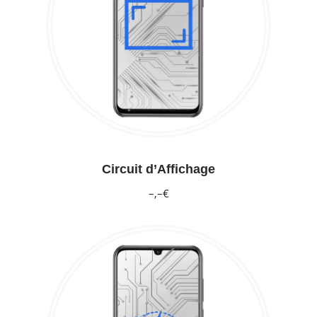
Circuit d’Affichage
–,–€