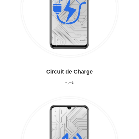
Circuit de Charge
–,–€