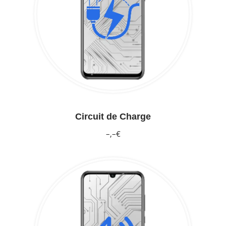
Circuit de Charge
–,–€