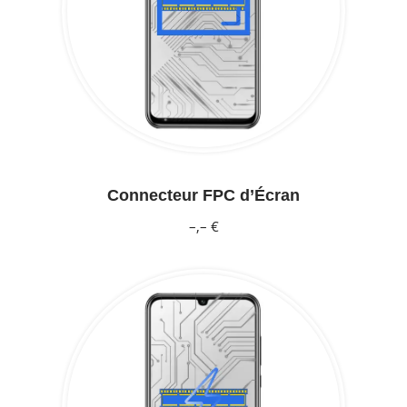
Connecteur FPC d’Écran
–,– €