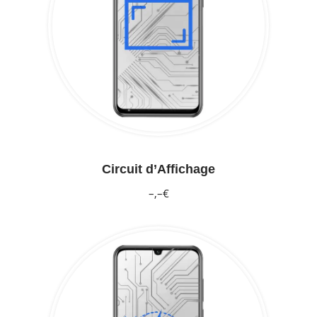
Circuit d’Affichage
–,–€