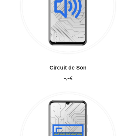
Circuit de Son
–,–€