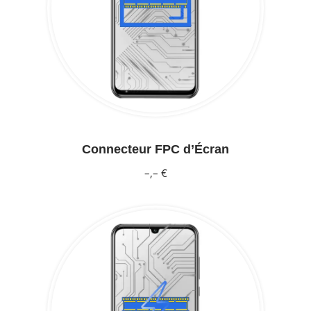
Connecteur FPC d’Écran
–,– €