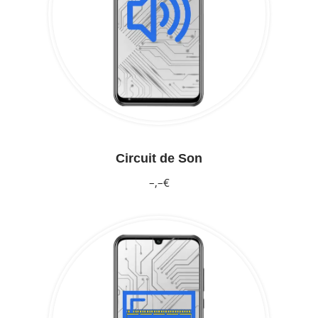
Circuit de Son
–,–€