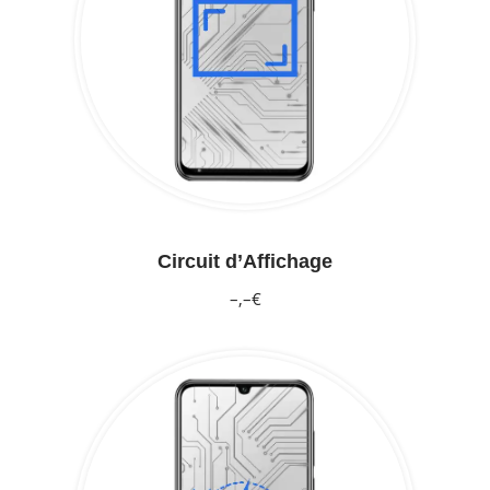
Circuit d’Affichage
–,–€