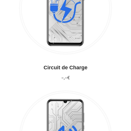
Circuit de Charge
–,–€