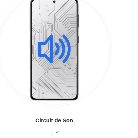
Circuit de Son
–,–€