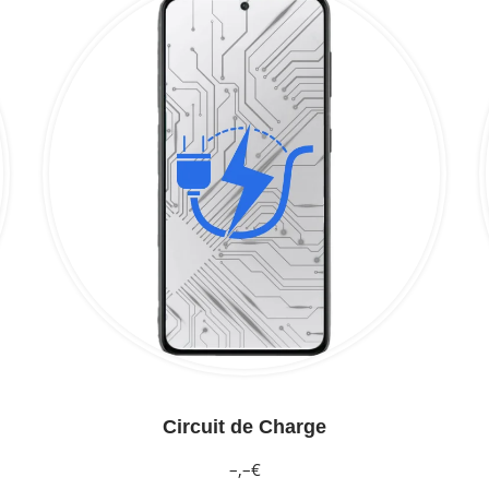
Circuit de Charge
–,–€