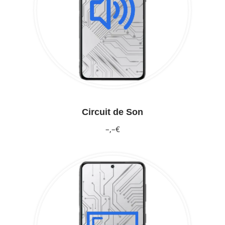
Circuit de Son
–,–€