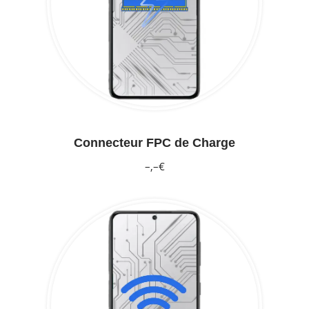
Connecteur FPC de Charge
–,–€