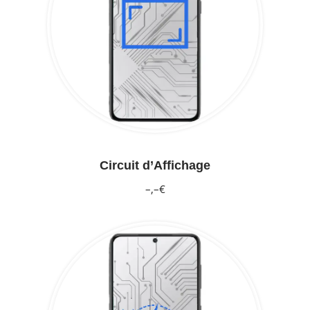
Circuit d’Affichage
–,–€