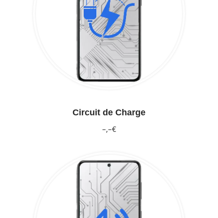
Circuit de Charge
–,–€