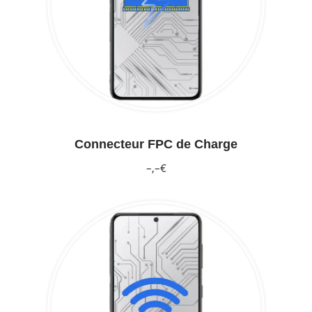
Connecteur FPC de Charge
–,–€