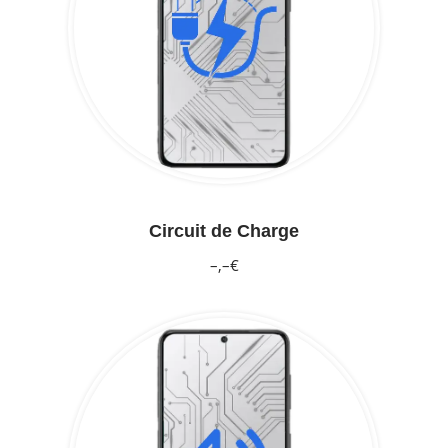
Circuit de Charge
–,–€