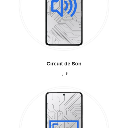
Circuit de Son
–,–€