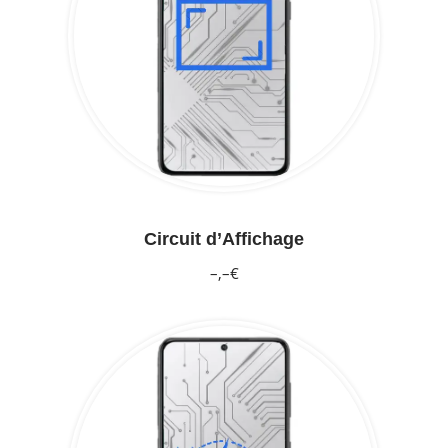
Circuit d’Affichage
–,–€