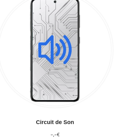
Circuit de Son
–,–€