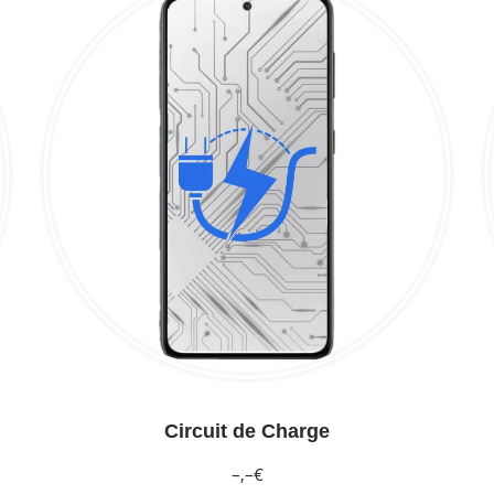
Circuit de Charge
–,–€