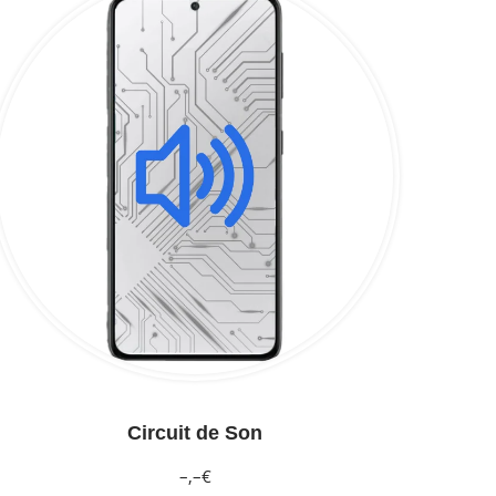
Circuit de Son
–,–€