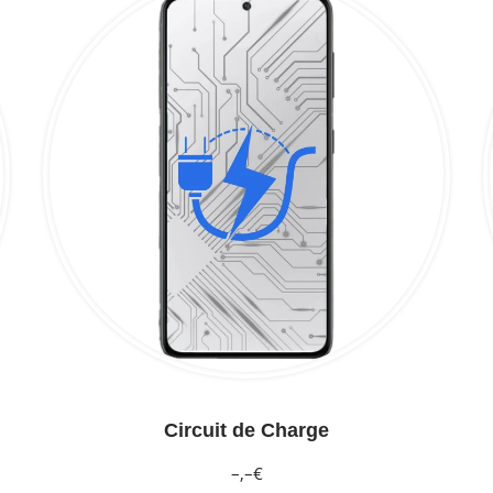
Circuit de Charge
–,–€