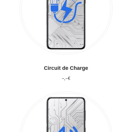
Circuit de Charge
–,–€