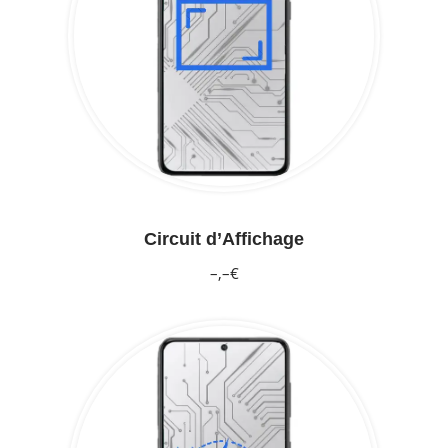
Circuit d’Affichage
–,–€