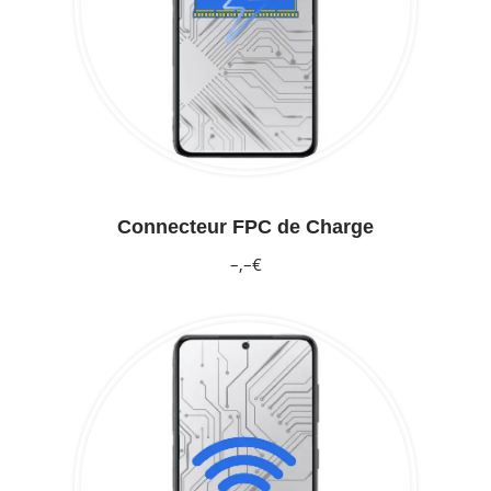
Connecteur FPC de Charge
–,–€