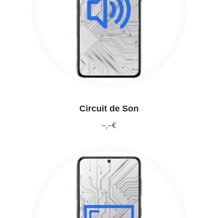
Circuit de Son
–,–€