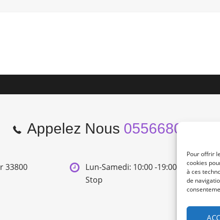
Appelez Nous
0556680966
Pour offrir 
cookies pour
er 33800
Lun-Samedi: 10:00 -19:00 Non
à ces techn
Stop
de navigatio
consentement
ACC