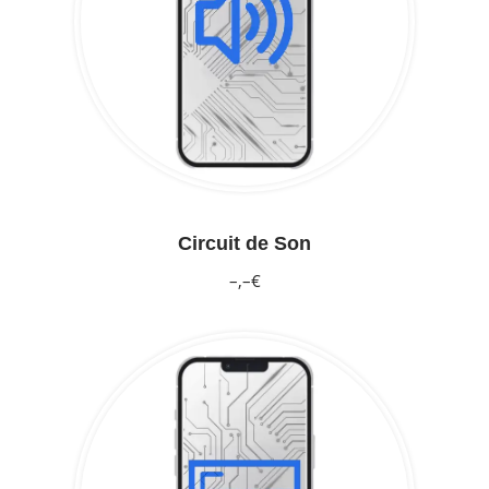
Circuit de Son
–,–€