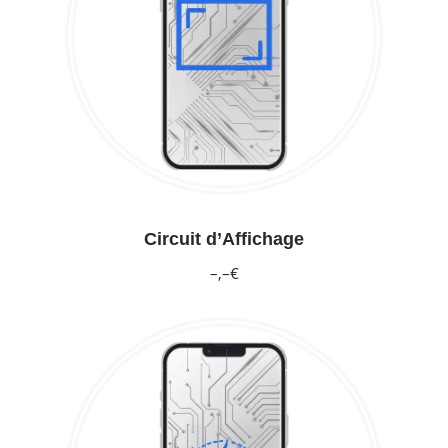
Circuit d’Affichage
–,–€