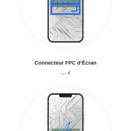
Connecteur FPC d’Écran
–,– €