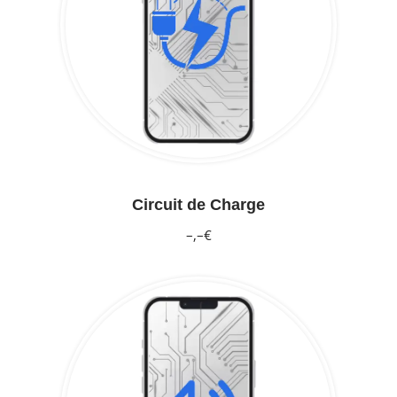
Circuit de Charge
–,–€