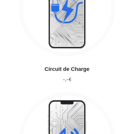
Circuit de Charge
–,–€