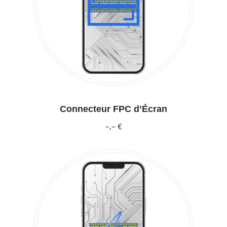
Connecteur FPC d’Écran
–,– €