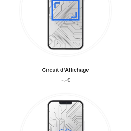
Circuit d’Affichage
–,–€