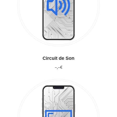
Circuit de Son
–,–€