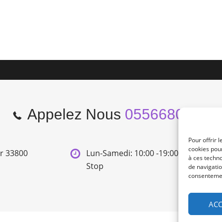
Appelez Nous
0556680966
Pour offrir 
cookies pour
er 33800
Lun-Samedi: 10:00 -19:00 Non
à ces techn
Stop
de navigatio
consentement
ACC