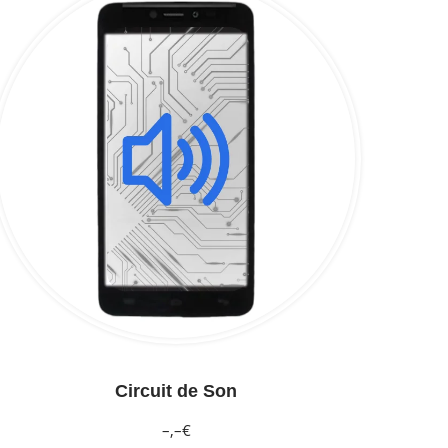
Circuit de Son
–,–€