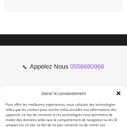
Appelez Nous
0556680966
Gérer le consentement
2 Cours de l'Yser 33800
Bordeaux
Pour offrir les meilleures expériences, nous utilisons des technologies
telles que les cookies pour stocker et/ou accéder aux informations des
appareils. Le fait de consentir à ces technologies nous permettra de
Lun-Samedi: 10:00 -19:00
traiter des données telles que le comportement de navigation ou les ID
Non Stop
uniques sur ce site. Le fait de ne pas consentir ou de retirer son