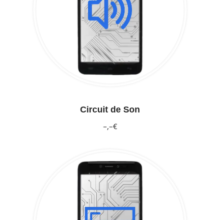
Circuit de Son
–,–€