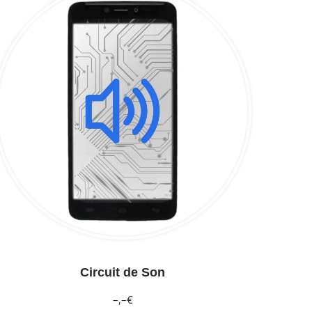
Circuit de Son
–,–€