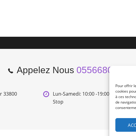
Appelez Nous
0556680966
Pour offrir 
cookies pour
er 33800
Lun-Samedi: 10:00 -19:00 Non
à ces techn
Stop
de navigatio
consentement
ACC