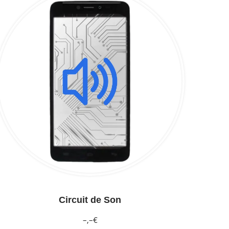
Circuit de Son
–,–€