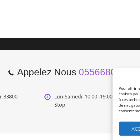
Appelez Nous
0556680966
Pour offrir 
cookies pour
er 33800
Lun-Samedi: 10:00 -19:00 Non
à ces techn
Stop
de navigatio
consentement
ACC