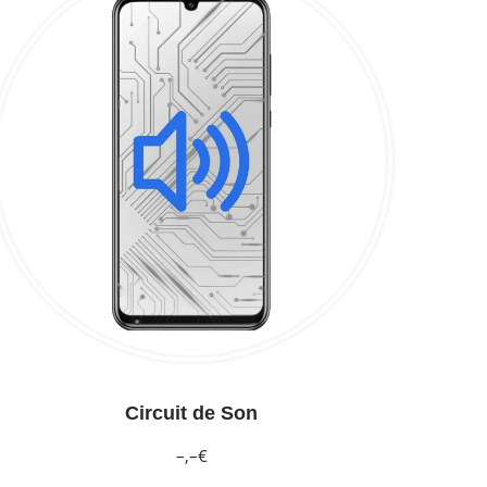
Circuit de Son
–,–€