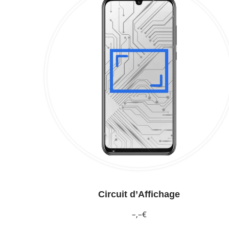
Circuit d’Affichage
–,–€