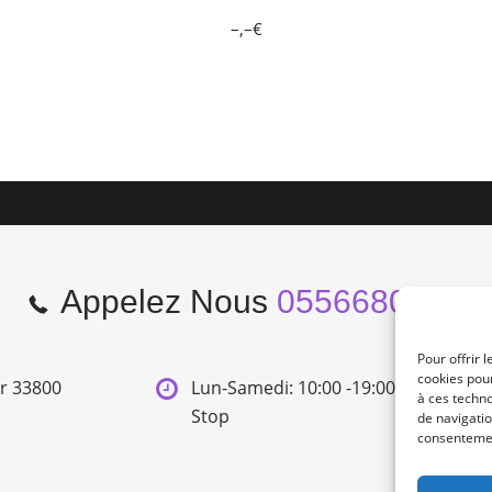
–,–€
Appelez Nous
0556680966
Pour offrir 
cookies pour
er 33800
Lun-Samedi: 10:00 -19:00 Non
à ces techn
Stop
de navigatio
consentement