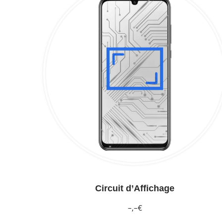
Circuit d’Affichage
–,–€