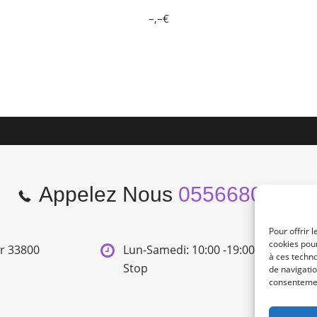
–,–€
Appelez Nous
0556680966
Pour offrir 
cookies pour
er 33800
Lun-Samedi: 10:00 -19:00 Non
à ces techn
Stop
de navigatio
consentement