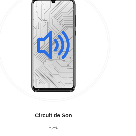
Circuit de Son
–,–€