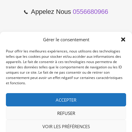
Appelez Nous
0556680966
Gérer le consentement
2 Cours de l'Yser 33800
Bordeaux
Pour offrir les meilleures expériences, nous utilisons des technologies
telles que les cookies pour stocker et/ou accéder aux informations des
appareils. Le fait de consentir à ces technologies nous permettra de
Lun-Samedi: 10:00 -19:00
traiter des données telles que le comportement de navigation ou les ID
Non Stop
uniques sur ce site. Le fait de ne pas consentir ou de retirer son
consentement peut avoir un effet négatif sur certaines caractéristiques
et fonctions.
contact@re-konekt.fr
/
/
ACCEPTER
REFUSER
VOIR LES PRÉFÉRENCES