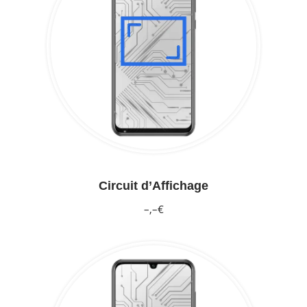
Circuit d’Affichage
–,–€