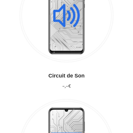
Circuit de Son
–,–€