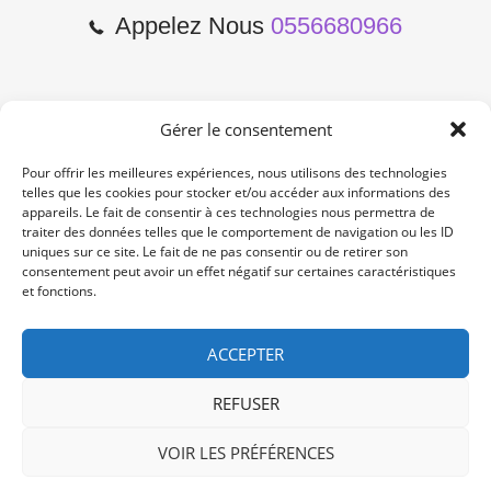
Appelez Nous
0556680966
Gérer le consentement
2 Cours de l'Yser 33800
Bordeaux
Pour offrir les meilleures expériences, nous utilisons des technologies
telles que les cookies pour stocker et/ou accéder aux informations des
appareils. Le fait de consentir à ces technologies nous permettra de
Lun-Samedi: 10:00 -19:00
traiter des données telles que le comportement de navigation ou les ID
Non Stop
uniques sur ce site. Le fait de ne pas consentir ou de retirer son
consentement peut avoir un effet négatif sur certaines caractéristiques
et fonctions.
contact@re-konekt.fr
/
/
ACCEPTER
REFUSER
VOIR LES PRÉFÉRENCES
© 2024 RE KONEKT. All Rights Reserved.