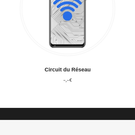
Circuit du Réseau
–,–€