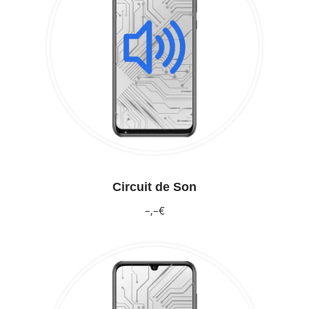
Circuit de Son
–,–€