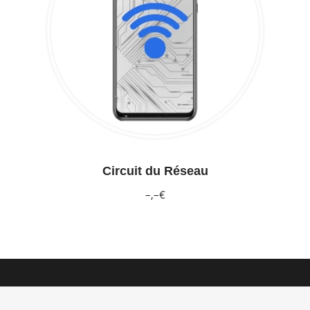
Circuit du Réseau
–,–€