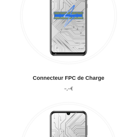
Connecteur FPC de Charge
–,–€