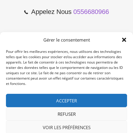
Appelez Nous
0556680966
Gérer le consentement
2 Cours de l'Yser 33800
Bordeaux
Pour offrir les meilleures expériences, nous utilisons des technologies
telles que les cookies pour stocker et/ou accéder aux informations des
appareils. Le fait de consentir à ces technologies nous permettra de
Lun-Samedi: 10:00 -19:00
traiter des données telles que le comportement de navigation ou les ID
Non Stop
uniques sur ce site. Le fait de ne pas consentir ou de retirer son
consentement peut avoir un effet négatif sur certaines caractéristiques
et fonctions.
contact@re-konekt.fr
/
/
ACCEPTER
REFUSER
VOIR LES PRÉFÉRENCES