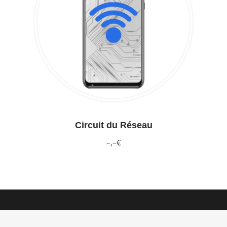
Circuit du Réseau
–,–€