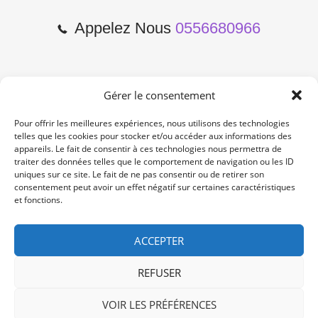
Appelez Nous
0556680966
Gérer le consentement
2 Cours de l'Yser 33800
Bordeaux
Pour offrir les meilleures expériences, nous utilisons des technologies
telles que les cookies pour stocker et/ou accéder aux informations des
appareils. Le fait de consentir à ces technologies nous permettra de
Lun-Samedi: 10:00 -19:00
traiter des données telles que le comportement de navigation ou les ID
Non Stop
uniques sur ce site. Le fait de ne pas consentir ou de retirer son
consentement peut avoir un effet négatif sur certaines caractéristiques
et fonctions.
contact@re-konekt.fr
/
/
ACCEPTER
REFUSER
VOIR LES PRÉFÉRENCES