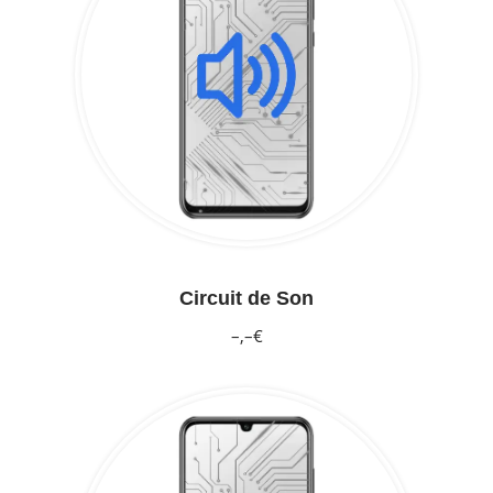
Circuit de Son
–,–€