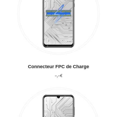
Connecteur FPC de Charge
–,–€