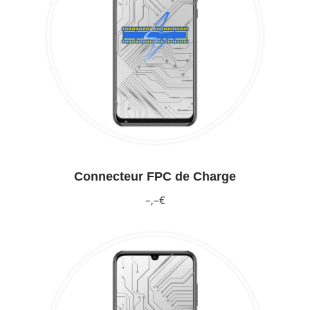
Connecteur FPC de Charge
–,–€