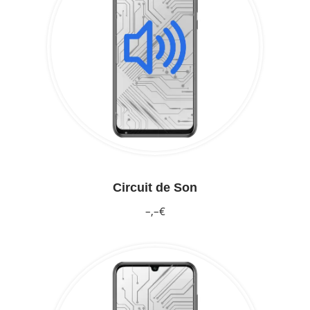
Circuit de Son
–,–€