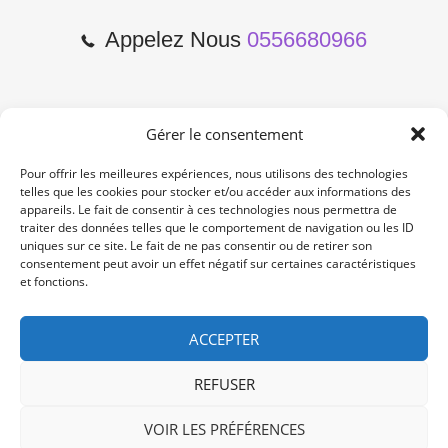
Appelez Nous
0556680966
Gérer le consentement
2 Cours de l'Yser 33800
Bordeaux
Pour offrir les meilleures expériences, nous utilisons des technologies
telles que les cookies pour stocker et/ou accéder aux informations des
appareils. Le fait de consentir à ces technologies nous permettra de
Lun-Samedi: 10:00 -19:00
traiter des données telles que le comportement de navigation ou les ID
Non Stop
uniques sur ce site. Le fait de ne pas consentir ou de retirer son
consentement peut avoir un effet négatif sur certaines caractéristiques
et fonctions.
contact@re-konekt.fr
/
/
ACCEPTER
REFUSER
VOIR LES PRÉFÉRENCES