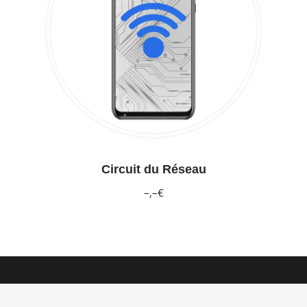
Circuit du Réseau
–,–€