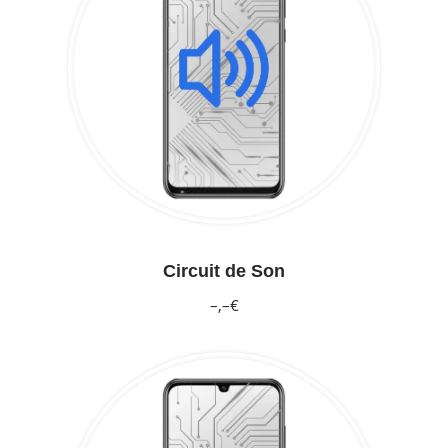
Circuit de Son
–,–€