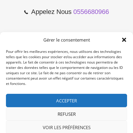
Appelez Nous
0556680966
Gérer le consentement
2 Cours de l'Yser 33800
Bordeaux
Pour offrir les meilleures expériences, nous utilisons des technologies
telles que les cookies pour stocker et/ou accéder aux informations des
appareils. Le fait de consentir à ces technologies nous permettra de
Lun-Samedi: 10:00 -19:00
traiter des données telles que le comportement de navigation ou les ID
Non Stop
uniques sur ce site. Le fait de ne pas consentir ou de retirer son
consentement peut avoir un effet négatif sur certaines caractéristiques
et fonctions.
contact@re-konekt.fr
/
/
ACCEPTER
REFUSER
VOIR LES PRÉFÉRENCES