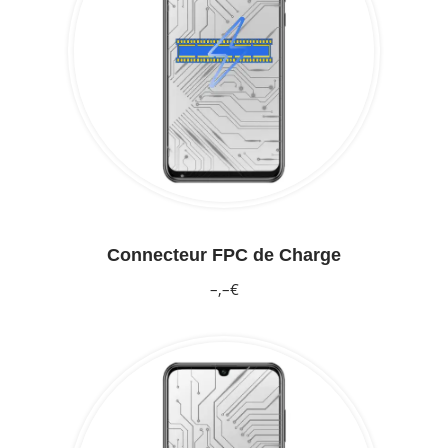
Connecteur FPC de Charge
–,–€