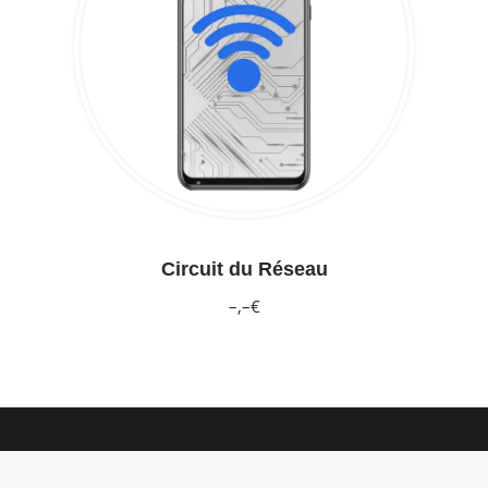
Circuit du Réseau
–,–€