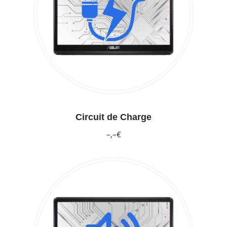
Circuit de Charge
–,–€