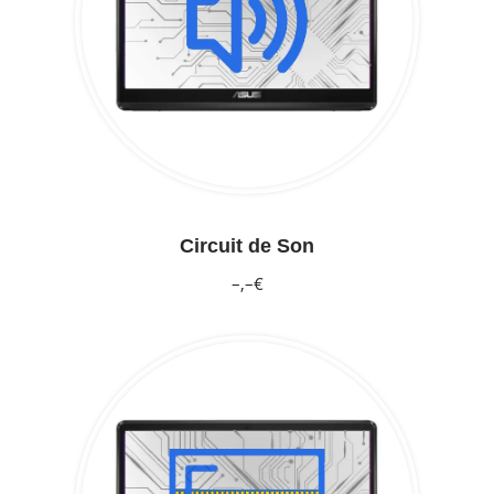
Circuit de Son
–,–€