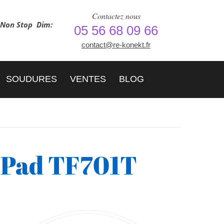
Contactez nous
h Non Stop
Dim:
05 56 68 09 66
contact@re-konekt.fr
SOUDURES
VENTES
BLOG
 Pad TF701T