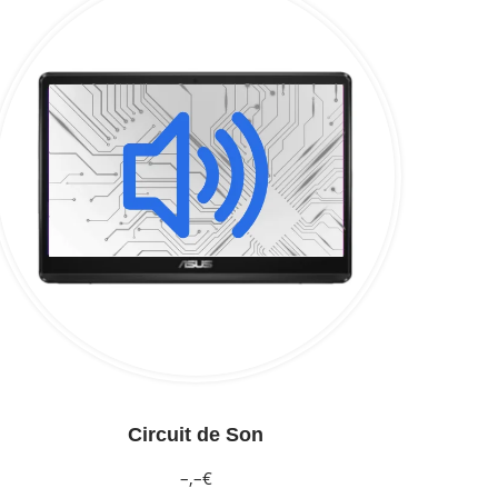
Circuit de Son
–,–€