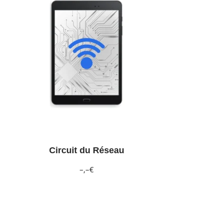
Circuit du Réseau
–,–€