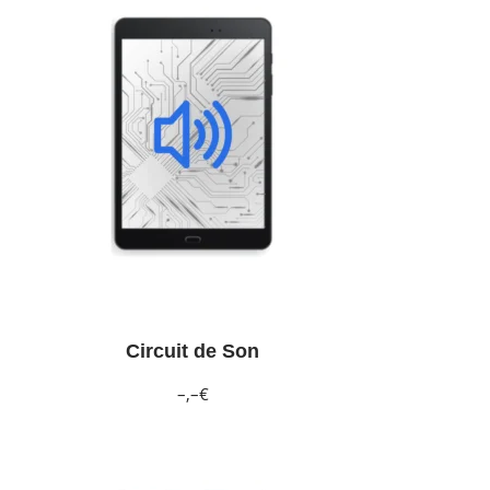
Circuit de Son
–,–€