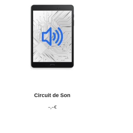
Circuit de Son
–,–€