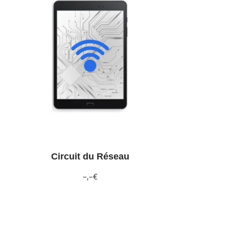
Circuit du Réseau
–,–€