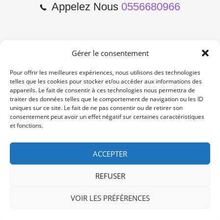
Appelez Nous
0556680966
Gérer le consentement
2 Cours de l'Yser 33800
Bordeaux
Pour offrir les meilleures expériences, nous utilisons des technologies
telles que les cookies pour stocker et/ou accéder aux informations des
appareils. Le fait de consentir à ces technologies nous permettra de
Lun-Samedi: 10:00 -19:00
traiter des données telles que le comportement de navigation ou les ID
Non Stop
uniques sur ce site. Le fait de ne pas consentir ou de retirer son
consentement peut avoir un effet négatif sur certaines caractéristiques
et fonctions.
contact@re-konekt.fr
/
/
ACCEPTER
REFUSER
VOIR LES PRÉFÉRENCES
© 2024 RE KONEKT. All Rights Reserved.