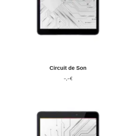
Circuit de Son
–,–€