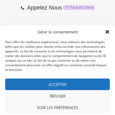
Appelez Nous
0556680966
Gérer le consentement
2 Cours de l'Yser 33800
Bordeaux
Pour offrir les meilleures expériences, nous utilisons des technologies
telles que les cookies pour stocker et/ou accéder aux informations des
appareils. Le fait de consentir à ces technologies nous permettra de
Lun-Samedi: 10:00 -19:00
traiter des données telles que le comportement de navigation ou les ID
Non Stop
uniques sur ce site. Le fait de ne pas consentir ou de retirer son
consentement peut avoir un effet négatif sur certaines caractéristiques
et fonctions.
contact@re-konekt.fr
/
/
ACCEPTER
REFUSER
VOIR LES PRÉFÉRENCES
© 2024 RE KONEKT. All Rights Reserved.