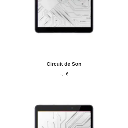
Circuit de Son
–,–€