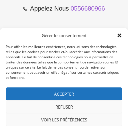
Appelez Nous
0556680966
Gérer le consentement
2 Cours de l'Yser 33800
Bordeaux
Pour offrir les meilleures expériences, nous utilisons des technologies
telles que les cookies pour stocker et/ou accéder aux informations des
appareils. Le fait de consentir à ces technologies nous permettra de
Lun-Samedi: 10:00 -19:00
traiter des données telles que le comportement de navigation ou les ID
Non Stop
uniques sur ce site. Le fait de ne pas consentir ou de retirer son
consentement peut avoir un effet négatif sur certaines caractéristiques
et fonctions.
contact@re-konekt.fr
/
/
ACCEPTER
REFUSER
VOIR LES PRÉFÉRENCES
© 2024 RE KONEKT. All Rights Reserved.