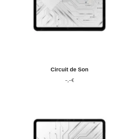
Circuit de Son
–,–€