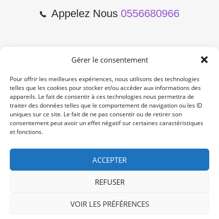
Appelez Nous
0556680966
Gérer le consentement
2 Cours de l'Yser 33800
Bordeaux
Pour offrir les meilleures expériences, nous utilisons des technologies
telles que les cookies pour stocker et/ou accéder aux informations des
appareils. Le fait de consentir à ces technologies nous permettra de
Lun-Samedi: 10:00 -19:00
traiter des données telles que le comportement de navigation ou les ID
Non Stop
uniques sur ce site. Le fait de ne pas consentir ou de retirer son
consentement peut avoir un effet négatif sur certaines caractéristiques
et fonctions.
contact@re-konekt.fr
/
/
ACCEPTER
REFUSER
VOIR LES PRÉFÉRENCES
© 2024 RE KONEKT. All Rights Reserved.