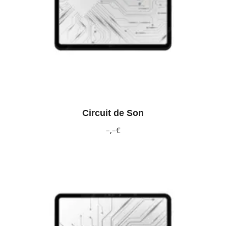
Circuit de Son
–,–€