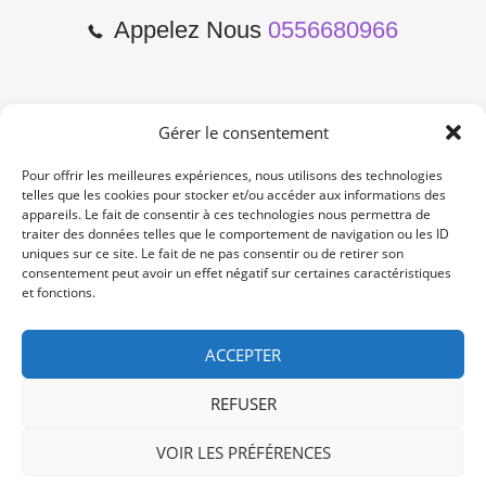
Appelez Nous
0556680966
Gérer le consentement
2 Cours de l'Yser 33800
Bordeaux
Pour offrir les meilleures expériences, nous utilisons des technologies
telles que les cookies pour stocker et/ou accéder aux informations des
appareils. Le fait de consentir à ces technologies nous permettra de
Lun-Samedi: 10:00 -19:00
traiter des données telles que le comportement de navigation ou les ID
Non Stop
uniques sur ce site. Le fait de ne pas consentir ou de retirer son
consentement peut avoir un effet négatif sur certaines caractéristiques
et fonctions.
contact@re-konekt.fr
/
/
ACCEPTER
REFUSER
VOIR LES PRÉFÉRENCES
© 2024 RE KONEKT. All Rights Reserved.