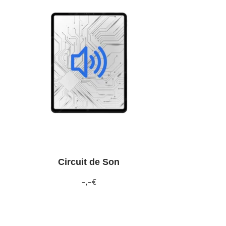
Circuit de Son
–,–€