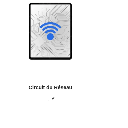
Circuit du Réseau
–,–€