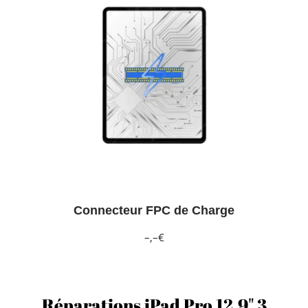
Connecteur FPC de Charge
–,–€
Réparations iPad Pro 12.9" 3