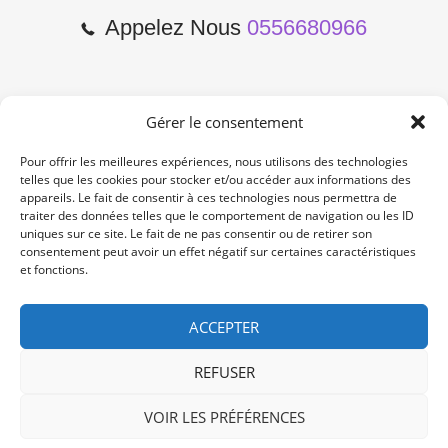
Appelez Nous
0556680966
Gérer le consentement
2 Cours de l'Yser 33800
Bordeaux
Pour offrir les meilleures expériences, nous utilisons des technologies
telles que les cookies pour stocker et/ou accéder aux informations des
appareils. Le fait de consentir à ces technologies nous permettra de
Lun-Samedi: 10:00 -19:00
traiter des données telles que le comportement de navigation ou les ID
Non Stop
uniques sur ce site. Le fait de ne pas consentir ou de retirer son
consentement peut avoir un effet négatif sur certaines caractéristiques
et fonctions.
contact@re-konekt.fr
/
/
ACCEPTER
REFUSER
VOIR LES PRÉFÉRENCES
© 2024 RE KONEKT. All Rights Reserved.