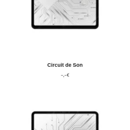
Circuit de Son
–,–€