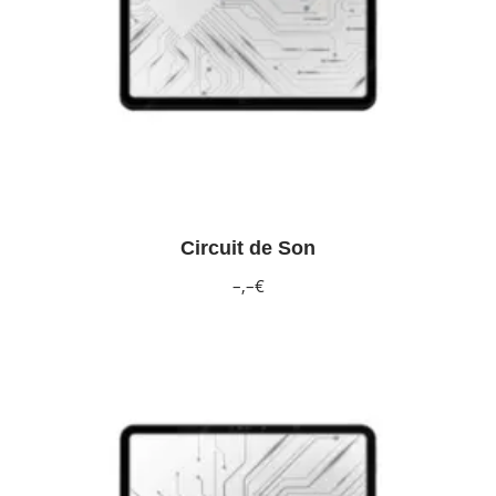
Circuit de Son
–,–€