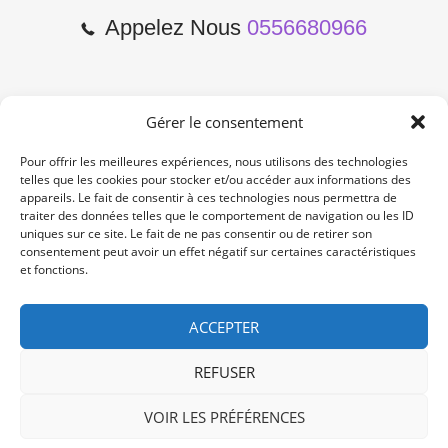
Appelez Nous
0556680966
Gérer le consentement
2 Cours de l'Yser 33800
Bordeaux
Pour offrir les meilleures expériences, nous utilisons des technologies
telles que les cookies pour stocker et/ou accéder aux informations des
appareils. Le fait de consentir à ces technologies nous permettra de
Lun-Samedi: 10:00 -19:00
traiter des données telles que le comportement de navigation ou les ID
Non Stop
uniques sur ce site. Le fait de ne pas consentir ou de retirer son
consentement peut avoir un effet négatif sur certaines caractéristiques
et fonctions.
contact@re-konekt.fr
/
/
ACCEPTER
REFUSER
VOIR LES PRÉFÉRENCES
© 2024 RE KONEKT. All Rights Reserved.