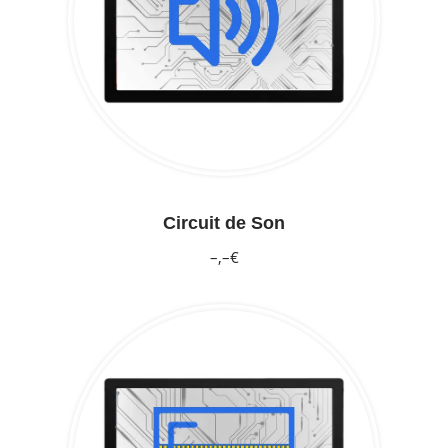
Circuit de Son
–,–€