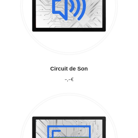
Circuit de Son
–,–€