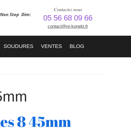
Contactez nous
h Non Stop
Dim:
05 56 68 09 66
contact@re-konekt.fr
SOUDURES
VENTES
BLOG
45mm
ies 8 45mm