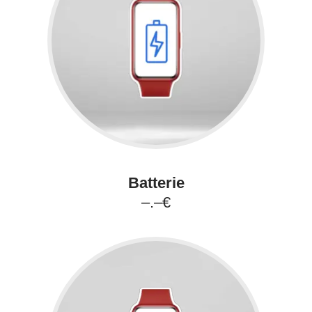
Batterie
–.–€