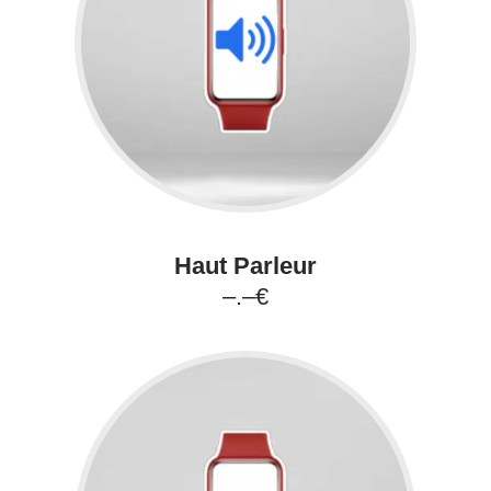
Haut Parleur
–.–€