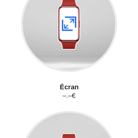
Écran
–.–€