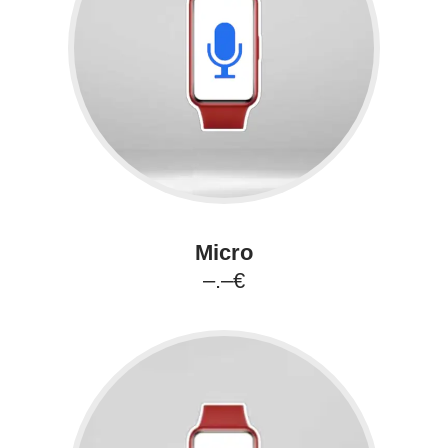
Micro
–.–€